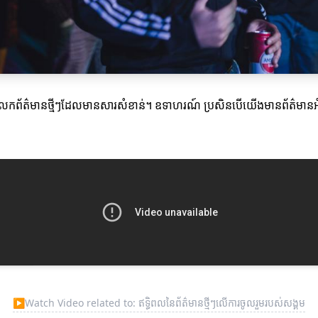
ព័ត៌មានថ្មីៗដែលមានសារសំខាន់។ ឧទាហរណ៍ ប្រសិនបើយើងមានព័ត៌មានអំពីព្រ
▶
Watch Video related to: ឥទ្ធិពលនៃព័ត៌មានថ្មីៗលើការចូលរួមរបស់សង្គម