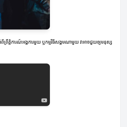
ឹត្តិការណ៍អង្គការមួយ ឬកម្មវិធីសង្គមណាមួយ វាអាចជួយឲ្យមនុស្ស