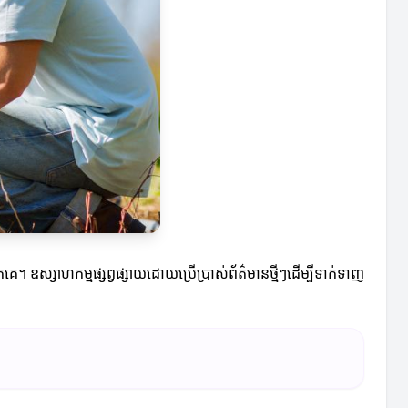
កគេ។ ឧស្សាហកម្មផ្សព្វផ្សាយដោយប្រើប្រាស់ព័ត៌មានថ្មីៗដើម្បីទាក់ទាញ