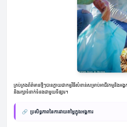
គ្រប់គ្រងព័ត៌មានថ្មីៗបានក្លាយជាកម្មវិធីសំខាន់សម្រាប់អាជីវកម្មនិ
និងរក្សាទំនាក់ទំនងជាមួយទីផ្សារ។
🔗
ប្រសិទ្ធភាពនៃការវាយតម្លៃក្នុងអង្គការ