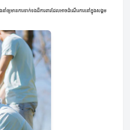
នឹងនាំឲ្យមានការទាក់ទងដ៏ការពារដែលអាចដំណើរការនៅក្នុងសង្គម