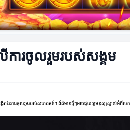
ៗលើការចូលរួមរបស់សង្គម
ប់ការបង្កើតនៃការចូលរួមរបស់សហគមន៍។ ព័ត៌មានថ្មីៗអាចជួយឲ្យមនុស្សស្គាល់អ