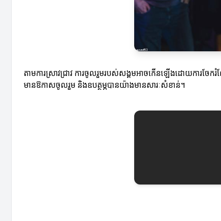
តាមការស្រាវជ្រាវ ការចូលរួមរបស់សង្គមអាចកើនឡើងដោយការចែករំលែក
មានឱកាសចូលរួម និងឧបត្ថម្ភបានយ៉ាងមានសារៈសំខាន់។