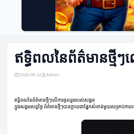
ឥទ្ធិពលនៃព័ត៌មានថ្មី
2026-06-22
Admin
ឥទ្ធិពលនៃព័ត៌មានថ្មីៗលើការចូលរួមរបស់សង្គម
ក្នុងសង្គមសព្វថ្ងៃ ព័ត៌មានថ្មីៗបានក្លាយជាផ្នែកសំខាន់មួយសម្រា