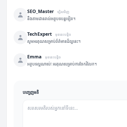
SEO_Master
ម្សិលមិញ
នឹងតាមដានរាល់អត្ថបទបន្តទៀត។
TechExpert
មុននេះបន្តិច
សូមអរគុណសម្រាប់ព័ត៌មានដ៏ល្អនេះ។
Emma
មុននេះបន្តិច
អត្ថបទល្អណាស់! អរគុណសម្រាប់ការចែករំលែក។
បញ្ចេញមតិ