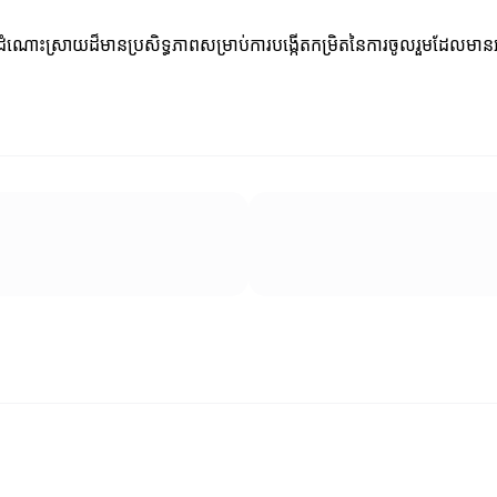
ាដំណោះស្រាយដ៏មានប្រសិទ្ធភាពសម្រាប់ការបង្កើតកម្រិតនៃការចូលរួមដែលមានអ