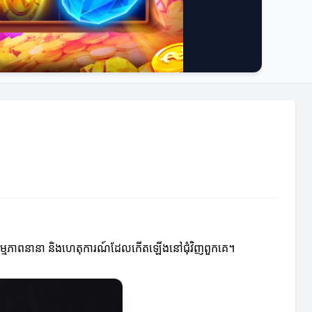
ំពីសកម្មភាពនានា និងហេតុការណ៍ដែលកើតឡើងនៅជុំវិញពួកគេ។