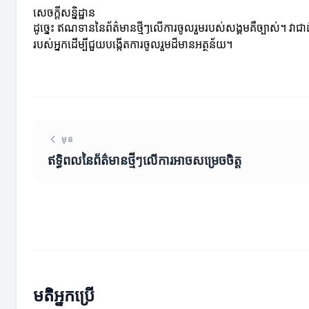
សេចក្តីសន្និដ្ឋាន
ដូច្នេះ ឥណទាននៃព័ត៌មានថ្មីៗលើការចូលរួមរបស់សង្គមគឺច្បាស់។ វាជ
របស់អ្នកដើម្បីជួយបង្កើតការចូលរួមដ៏មានអត្ថន័យ។
មុន
ឥទ្ធិពលនៃព័ត៌មានថ្មីៗលើការអាចសម្រេចចិត្ត
មតិអ្នកប្រើ