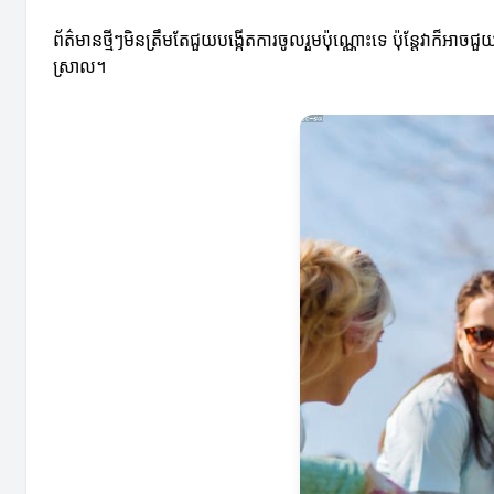
ព័ត៌មានថ្មីៗមិនត្រឹមតែជួយបង្កើតការចូលរួមប៉ុណ្ណោះទេ ប៉ុន្តែ
ស្រាល។