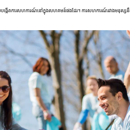
វាក៏អាចជួយបង្កើតការសហការណ៍នៅក្នុងសហគមន៍ផងដែរ។ ការសហការណ៍រវាងមនុស្ស