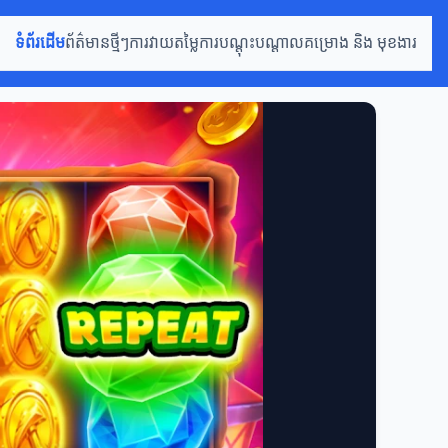
ទំព័រដើម
ព័ត៌មានថ្មីៗ
ការវាយតម្លៃ
ការបណ្តុះបណ្តាល
គម្រោង និង មុខងារ