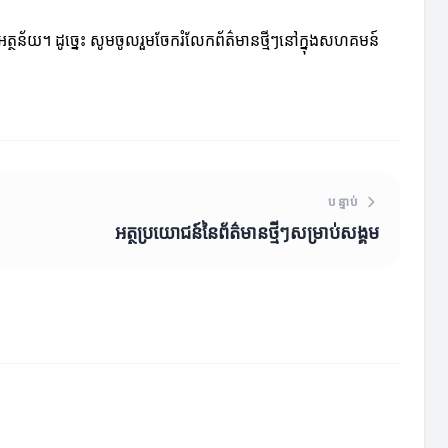
ត្ថន័យ។ ដូច្នេះ សូមចូលរួមចែករំលែកព័ត៌មានថ្មីៗនៅក្នុងសហគមន៍
បន្ទាប់
អត្ថប្រយោជន៍នៃព័ត៌មានថ្មីៗសម្រាប់សង្គម