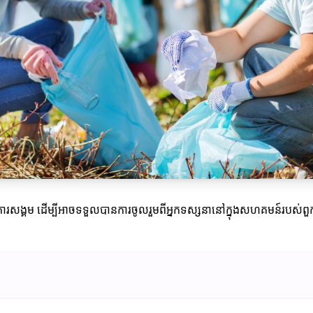
ងអង្គការសង្គម ដើម្បីអាចទទួលបានការចូលរួមពីអ្នកទស្សនានៅក្នុងសហគមន៍របស់ពួ