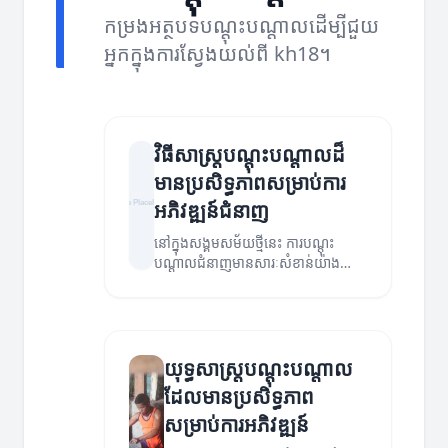
កម្រងអត្ថបទបណ្តុះបណ្តាលដើម្បីជួយ
អ្នកក្នុងការស្វែងយល់ពី kh18។
វិធីសាស្ត្របណ្តុះបណ្តាលដ៏
មានប្រសិទ្ធភាពសម្រាប់ការ
អភិវឌ្ឍន៍ជំនាញ
នៅក្នុងសង្គមសម័យថ្មីនេះ ការបណ្តុះ
បណ្តាលជំនាញមានសារៈសំខាន់យ៉ាង
ខ្លាំង។ នៅក្នុងអត្ថបទនេះ យើងនឹងស្វែង
យល់អំពីវិធីសាស្ត្របណ្តុះបណ្តាលដ៏មាន
ប្រសិទ្ធភាពដែលអាចជួយអ្នកក្នុងការ
អភិវឌ្ឍន៍ជំនាញរបស់អ្នក។
យុទ្ធសាស្ត្របណ្តុះបណ្តាល
ដែលមានប្រសិទ្ធភាព
សម្រាប់ការអភិវឌ្ឍន៍