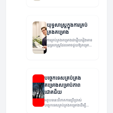
បច្ចេកទេសថ្មីៗសម្រាប់ការគ្រប់គ្រង
គម្រោង។
យុទ្ធសាស្ត្រក្នុងការគ្រប់
គ្រងគម្រោង
ការគ្រប់គ្រងគម្រោងជារឿយរៀងមាន
យុទ្ធសាស្ត្រដែលអាចជួយឱ្យគម្រោង
រីកចម្រើន។
បច្ចេកទេសគ្រប់គ្រង
គម្រោងសម្រាប់ភាព
ជោគជ័យ
អត្ថបទនេះពិភាគការប្រើប្រាស់
បច្ចេកទេសគ្រប់គ្រងគម្រោងដើម្បី
បង្កើនភាពជោគជ័យនៃគម្រោងរបស់