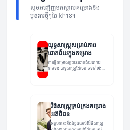
សូមអញ្ជើញមកស្គាល់គម្រោងនិង
មុខងារថ្មីៗនៃ kh18។
យុទ្ធសាស្ត្រសម្រាប់ភាព
ជោគជ័យក្នុងគម្រោង
ការធ្វើគម្រោងឲ្យបានជោគជ័យជាការ
ទាមទារ យុទ្ធសាស្ត្រដែលអាចទាក់ទង
បាន។ អត្ថបទនេះនឹងពិចារណាអំពីយុទ្ធ
សាស្ត្រ និងការបអាចនៃគម្រោង។
វិធីសាស្រ្តគ្រប់គ្រងគម្រោង
អតិថិជន
អត្ថបទនេះនឹងស្វែងយល់ពីវិធីសាស្រ្ត
ក្នុងការគ្រប់គ្រងគម្រោងដែលអាចជួយ