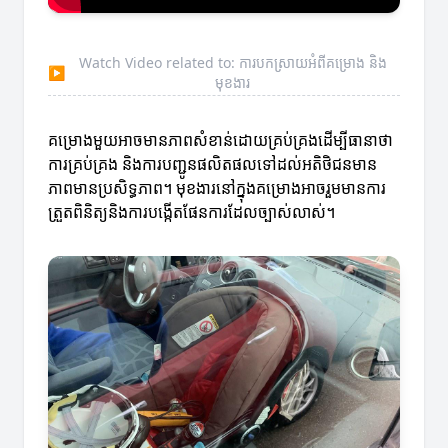
Watch Video related to: ការបកស្រាយអំពីគម្រោង និង
▶
មុខងារ
គម្រោងមួយអាចមានភាពសំខាន់ដោយគ្រប់គ្រងដើម្បីធានាថា
ការគ្រប់គ្រង និងការបញ្ជូនផលិតផលទៅដល់អតិថិជនមាន
ភាពមានប្រសិទ្ធភាព។ មុខងារនៅក្នុងគម្រោងអាចរួមមានការ
ត្រួតពិនិត្យនិងការបង្កើតផែនការដែលច្បាស់លាស់។