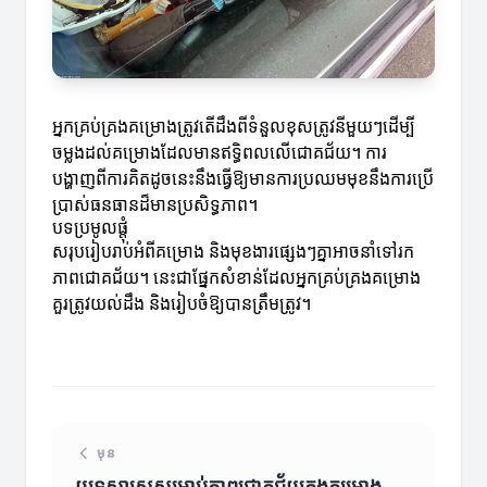
អ្នកគ្រប់គ្រងគម្រោងត្រូវតេីដឹងពីទំនួលខុសត្រូវនីមួយៗដើម្បី
ចម្លងដល់គម្រោងដែលមានឥទ្ធិពលលើជោគជ័យ។ ការ
បង្ហាញពីការគិតដូចនេះនឹងធ្វើឱ្យមានការប្រឈមមុខនឹងការប្រើ
ប្រាស់ធនធានដ៏មានប្រសិទ្ធភាព។
បទប្រមូលផ្តុំ
សរុបរៀបរាប់អំពីគម្រោង និងមុខងារផ្សេងៗគ្នាអាចនាំទៅរក
ភាពជោគជ័យ។ នេះជាផ្នែកសំខាន់ដែលអ្នកគ្រប់គ្រងគម្រោង
គួរត្រូវយល់ដឹង និងរៀបចំឱ្យបានត្រឹមត្រូវ។
មុន
យុទ្ធសាស្ត្រសម្រាប់ភាពជោគជ័យក្នុងគម្រោង