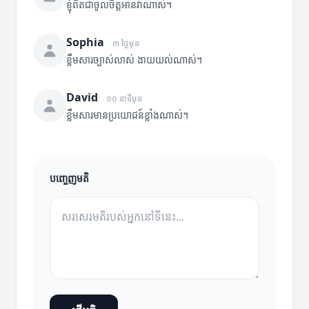
ខ្ញុំពិតជាចូលចិត្តអានវាណាស់។
Sophia
៣ ថ្ងៃមុន
ខ្លឹមសារច្បាស់លាស់ ងាយយល់ណាស់។
David
១០ នាទីមុន
ខ្លឹមសារមានប្រយោជន៍ខ្លាំងណាស់។
បញ្ចេញមតិ