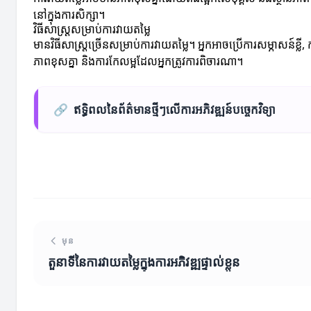
នៅក្នុងការសិក្សា។
វិធីសាស្រ្តសម្រាប់ការវាយតម្លៃ
មានវិធីសាស្រ្តច្រើនសម្រាប់ការវាយតម្លៃ។ អ្នកអាចប្រើការសម្ភាសន៍
ភាពខុសគ្នា និងការកែលម្អដែលអ្នកត្រូវការពិចារណា។
🔗
ឥទ្ធិពលនៃព័ត៌មានថ្មីៗលើការអភិវឌ្ឍន៍បច្ចេកវិទ្យា
មុន
តួនាទីនៃការវាយតម្លៃក្នុងការអភិវឌ្ឍផ្ទាល់ខ្លួន