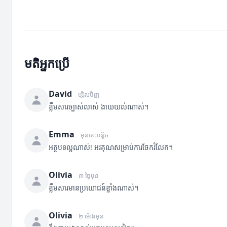
មតិអ្នកប្រើ
David
ម្សិលមិញ
ខ្លឹមសារច្បាស់លាស់ ងាយយល់ណាស់។
Emma
មុននេះបន្តិច
អត្ថបទល្អណាស់! អរគុណសម្រាប់ការចែករំលែក។
Olivia
៣ ថ្ងៃមុន
ខ្លឹមសារមានប្រយោជន៍ខ្លាំងណាស់។
Olivia
២ ម៉ោងមុន