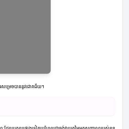
់ការសម្រេចបាននូវជោគជ័យ។
 ខណៈដែលបុគ្គលផ្សេងទៀតប្រហែលជាចង់វាយតម្លៃអត្តសញ្ញាណរបស់ខ្លួន