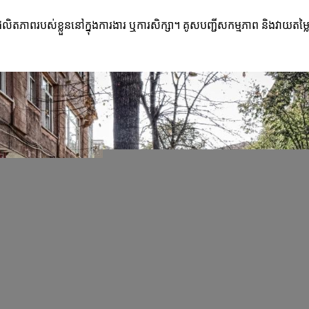
ម្លៃផលិតភាពរបស់ខ្លួននៅក្នុងការងារ ឬការសិក្សា។ គូសបញ្ជីសកម្មភាព និងវាយតម