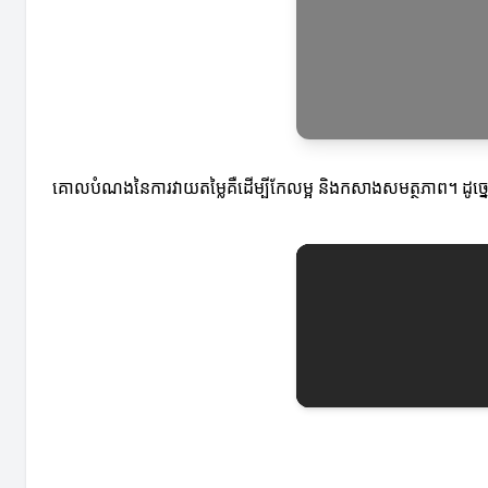
គោលបំណងនៃការវាយតម្លៃគឺដើម្បីកែលម្អ និងកសាងសមត្ថភាព។ ដូច្នេះការវា