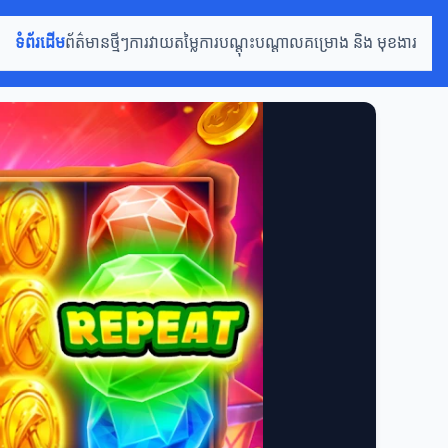
ទំព័រដើម
ព័ត៌មានថ្មីៗ
ការវាយតម្លៃ
ការបណ្តុះបណ្តាល
គម្រោង និង មុខងារ