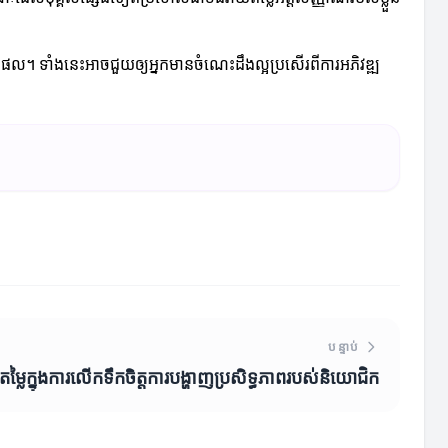
ទ្ធផល។ ទាំងនេះអាចជួយឲ្យអ្នកមានចំណេះដឹងល្អប្រសើរពីការអភិវឌ្ឍ
បន្ទាប់
្លៃក្នុងការលើកទឹកចិត្តការបង្ហាញប្រសិទ្ធភាពរបស់និយោជិក