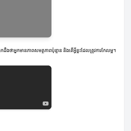
នកដឹងថាអ្នកមានភាពសមត្ថភាពប៉ុន្មាន និងតើអ្វីខ្លះដែលត្រូវការកែលម្អ។