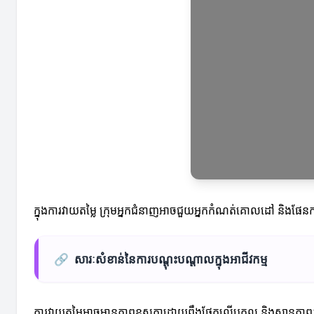
ក្នុងការវាយតម្លៃ ក្រុមអ្នកជំនាញអាចជួយអ្នកកំណត់គោលដៅ និងផែ
🔗
សារៈសំខាន់នៃការបណ្តុះបណ្តាលក្នុងអាជីវកម្ម
ការវាយតម្លៃអាចមានភាពខុសគ្នាដោយពឹងផ្អែកលើបុគ្គល និងស្ថានភាព