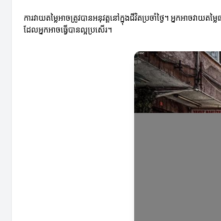
ការវាយតម្លៃអាចត្រូវបានអនុវត្តនៅក្នុងជីវិតប្រចាំថ្ងៃ។ អ្នកអាចវាយត
ដែលអ្នកអាចធ្វើបានល្អប្រសើរ។