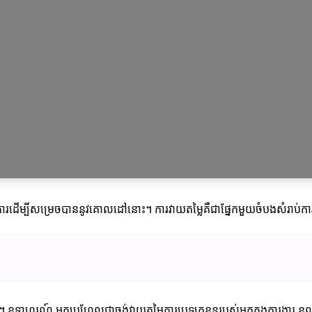
នការដើម្បីសម្រេចបាននូវគោលដៅនោះ។ ការវាយតម្លៃគឺជាផ្នែកមួយចំបងសំរាប
។ ឧទាហរណ៍ អ្នកប្រហែលជាចង់វាយតម្លៃការប្រឡូកខ្លួនរបស់អ្នកក្នុងការងារ