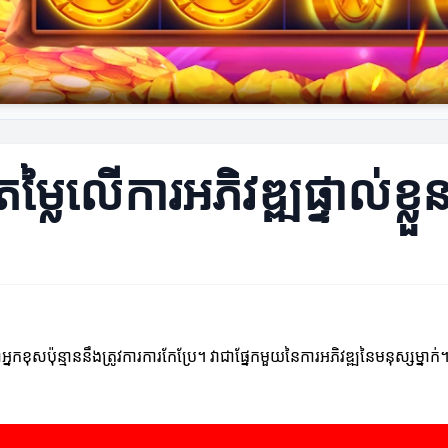
ៃលើការអភិវឌ្ឍផ្ទាល់ខ្លួ
នកខុសប៉ុន្មាននឹងត្រូវការការកែប្រែ។ វាជាផ្នែកមួយនៃការអភិវឌ្ឍនៃមនុស្សម្នា