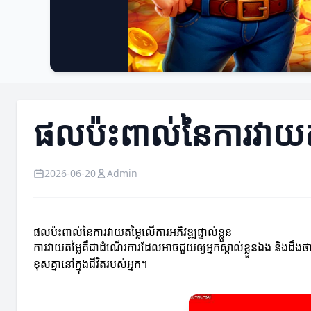
ផលប៉ះពាល់នៃការវាយតម្ល
2026-06-20
Admin
ផលប៉ះពាល់នៃការវាយតម្លៃលើការអភិវឌ្ឍផ្ទាល់ខ្លួន
ការវាយតម្លៃគឺជាដំណើរការដែលអាចជួយឲ្យអ្នកស្គាល់ខ្លួនឯង និងដឹងថាអ្
ខុសគ្នានៅក្នុងជីវិតរបស់អ្នក។