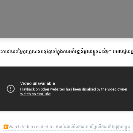
យតម្លៃគួរត្រូវបានអនុវត្តនៅក្នុងការអភិវឌ្ឍន៍ផ្ទាល់ខ្លួនជានិច្ច។ វាអាចជួយអ្
▶
Watch Video related to: ផលប៉ះពាល់នៃការវាយតម្លៃលើការអភិវឌ្ឍផ្ទាល់ខ្លួន