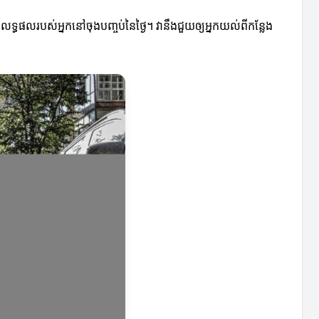
្លៃលទ្ធផលរបស់អ្នកនៅចុងបញ្ចប់នៃថ្ងៃ។ វានឹងជួយឲ្យអ្នកយល់ពីកន្លែង