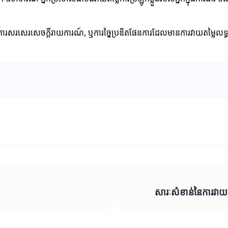
ខ្លី, ការសរសេរសេចក្តីរាយការណ៍, ឬការច្នៃប្រឌិតផែនការដែលមានការវាយតម្លៃល
សារៈសំខាន់នៃការវាយតម