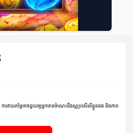
ន
ក់។ ការវាយតម្លៃអាចជួយឲ្យអ្នកមានចំណេះដឹងល្អប្រសើរពីខ្លួនឯង និងភាព