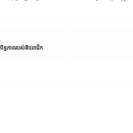
្រសិទ្ធភាពរបស់និយោជិក