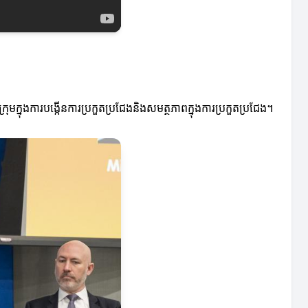
មក្នុងការបង្កើនការប្រកួតប្រជែងនិងសមត្ថភាពក្នុងការប្រកួតប្រជែង។