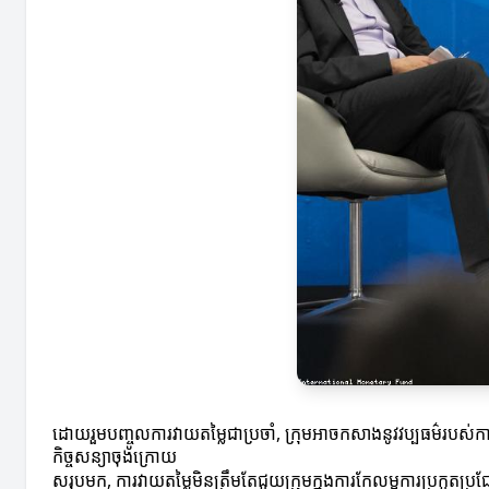
ដោយរួមបញ្ចូលការវាយតម្លៃជាប្រចាំ, ក្រុមអាចកសាងនូវវប្បធម៌របស់កា
កិច្ចសន្យាចុងក្រោយ
សរុបមក, ការវាយតម្លៃមិនត្រឹមតែជួយក្រុមក្នុងការកែលម្អការប្រកួតប្រជ