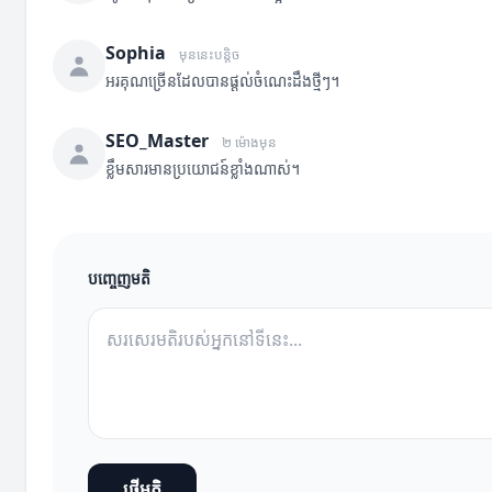
Sophia
មុននេះបន្តិច
អរគុណច្រើនដែលបានផ្តល់ចំណេះដឹងថ្មីៗ។
SEO_Master
២ ម៉ោងមុន
ខ្លឹមសារមានប្រយោជន៍ខ្លាំងណាស់។
បញ្ចេញមតិ
ផ្ញើមតិ