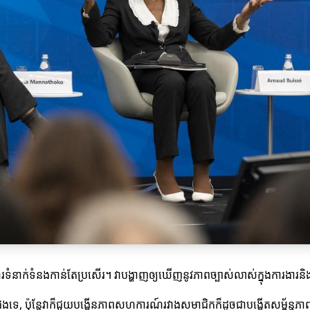
រទំនាក់ទំនងកាន់តែប្រសើរ។ វាបង្ហាញឲ្យឃើញនូវភាពច្បាស់លាស់ក្នុងការងារនិងធ
ែងទេ, ប៉ុន្តែវាក៏ជួយបង្កើនភាពសហការណ៍រវាងសមាជិកក៏ដូចជាបង្កើតសម្ព័ន្ធភាពល្