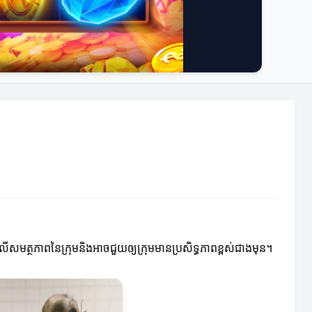
សមត្ថភាពនៃក្រុមនិងអាចជួយឲ្យក្រុមមានប្រសិទ្ធភាពខ្ពស់ជាងមុន។