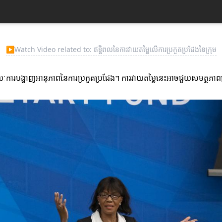
▶
Watch Video related to: ឥទ្ឋិពលនៃការវាយតម្លៃលើការប្រកួតប្រជែងនៃក្រុម
យៈការបង្ហាញអានុភាពនៃការប្រកួតប្រជែង។ ការវាយតម្លៃនេះអាចជួយសមត្ថភាពក្រុ