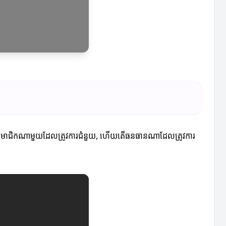
អ, តើសមាជិកណាមួយដែលត្រូវការជំនួយ, ហើយតើធនធានណាដែលត្រូវការ