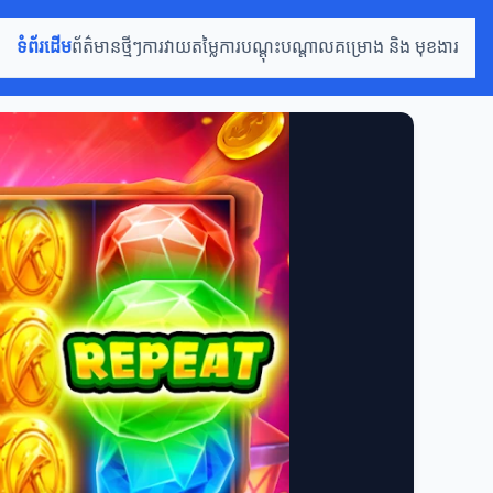
ទំព័រដើម
ព័ត៌មានថ្មីៗ
ការវាយតម្លៃ
ការបណ្តុះបណ្តាល
គម្រោង និង មុខងារ