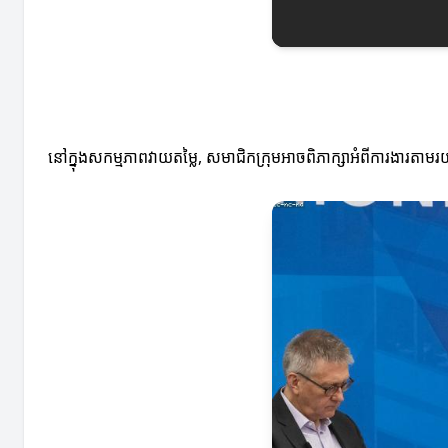
នៅក្នុងសកម្មភាពវាយតម្លៃ, សមាជិកក្រុមអាចពិភាក្សាអំពីការងារតាមរ