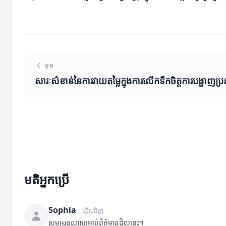
មុន
សារៈសំខាន់នៃការវាយតម្លៃក្នុងការលើកទឹកចិត្តការបង្ហាញប
មតិអ្នកប្រើ
Sophia
ម្សិលមិញ
សូមអរគុណសម្រាប់ព័ត៌មានដ៏ល្អនេះ។