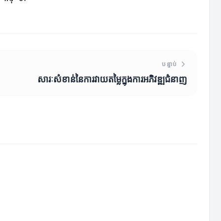
បន្ទាប់
សារៈសំខាន់នៃការវាយតម្លៃក្នុងការអភិវឌ្ឍជំនាញ