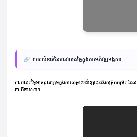
🔗
សារៈសំខាន់នៃការវាយតម្លៃក្នុងការអភិវឌ្ឍអង្គការ
ការវាយតម្លៃអាចជួយក្រុមក្នុងការសម្គាល់ពីខ្សោយនិងកម្រិតកម្រ
ការពិចារណា។