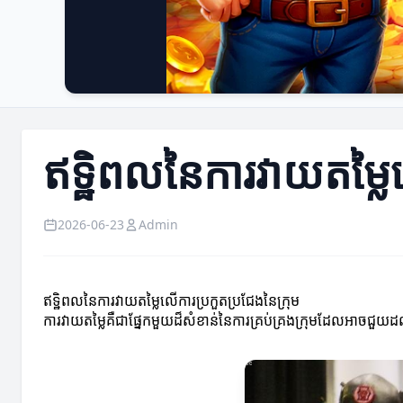
ឥទ្ឋិពលនៃការវាយតម្លៃ
2026-06-23
Admin
ឥទ្ឋិពលនៃការវាយតម្លៃលើការប្រកួតប្រជែងនៃក្រុម
ការវាយតម្លៃគឺជាផ្នែកមួយដ៏សំខាន់នៃការគ្រប់គ្រងក្រុមដែលអាចជួ