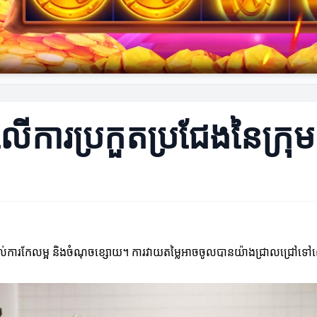
លើការប្រកួតប្រជែងនៃក្រុម
យដល់ការកែលម្អ និងចំណុចខ្សោយ។ ការវាយតម្លៃអាចចូលបានយ៉ាងជ្រាលជ្រៅទៅលើ