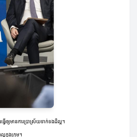
្វើឲ្យមានការប្រាស្រ័យទាក់ទងដ៏ល្អ។
អក្នុងក្រុម។