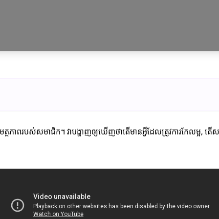
ិតនៃសមត្ថភាពរបស់សមាជិក។ វាបង្ហាញឲ្យឃើញថាតើមានអ្វីដែលត្រូវការកែលម្