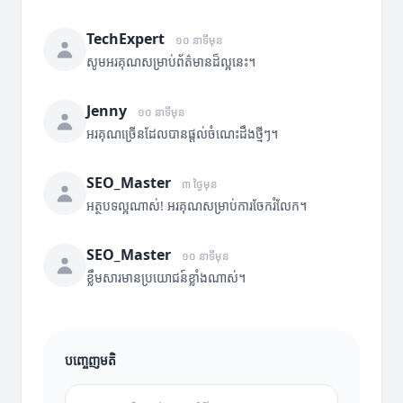
TechExpert
១០ នាទីមុន
សូមអរគុណសម្រាប់ព័ត៌មានដ៏ល្អនេះ។
Jenny
១០ នាទីមុន
អរគុណច្រើនដែលបានផ្តល់ចំណេះដឹងថ្មីៗ។
SEO_Master
៣ ថ្ងៃមុន
អត្ថបទល្អណាស់! អរគុណសម្រាប់ការចែករំលែក។
SEO_Master
១០ នាទីមុន
ខ្លឹមសារមានប្រយោជន៍ខ្លាំងណាស់។
បញ្ចេញមតិ