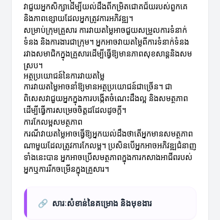
វាជួយអ្នកសិក្សាដើម្បីយល់ដឹងពីកម្រិតជោគជ័យរបស់ពួកគេ
និងភាពខ្សោយដែលអ្នកត្រូវការអភិវឌ្ឍ។
សម្រាប់ក្រុមគ្រួសារ ការវាយតម្លៃអាចជួយសម្រួលការទំនាក់
ទំនង និងការងារជាក្រុម។ អ្នកអាចវាយតម្លៃពីការទំនាក់ទំនង
រវាងសមាជិកក្នុងគ្រួសារដើម្បីធ្វើឱ្យមានភាពសុខសាន្តនិងសម
ស្រប។
អត្ថប្រយោជន៍នៃការវាយតម្លៃ
ការវាយតម្លៃអាចនាំឱ្យមានអត្ថប្រយោជន៍ជាច្រើន។ ជា
ពិសេសវាជួយអ្នកក្នុងការបង្កើតចំណេះដឹងល្អ និងសមត្ថភាព
ដើម្បីធ្វើការសម្រេចចិត្តដដែលដូចក្តី។
ការកែលម្អសមត្ថភាព
ករណីវាយតម្លៃអាចធ្វើឱ្យអ្នកយល់ដឹងថាតើអ្នកមានសមត្ថភាព
ណាមួយដែលត្រូវការកែលម្អ។ ប្រសិនបើអ្នកអាចអភិវឌ្ឍជំនាញ
ទាំងនេះបាន អ្នកអាចប្រើសមត្ថភាពក្នុងការកសាងអាជីពរបស់
អ្នកឬការរីកចម្រើនក្នុងគ្រួសារ។
🔗
សារៈសំខាន់នៃគម្រោង និងមុខងារ