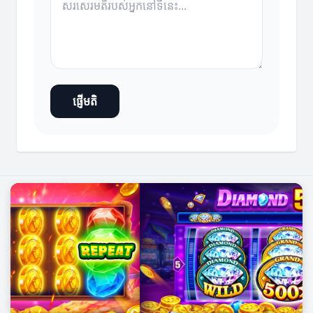
ផ្ញើមតិ