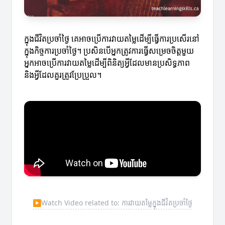
ក្នុងជីវិតប្រចាំថ្ងៃ គេអាចប្រើការវាយតម្លៃដើម្បីធ្វើការប្រសើរនៅ
ក្នុងកិច្ចការប្រចាំថ្ងៃ។ ប្រសិនបើអ្នកត្រូវការធ្វើសម្រេចចិត្តមួយ
អ្នកអាចប្រើការវាយតម្លៃដើម្បីពិនិត្យអ្វីដែលមានប្រសិទ្ធភាព
និងអ្វីដែលគួរត្រូវប្រែប្រួល។
▶
Watch Video related to: ការវាយតម្លៃក្នុងជីវិតប្រចាំថ្ងៃ