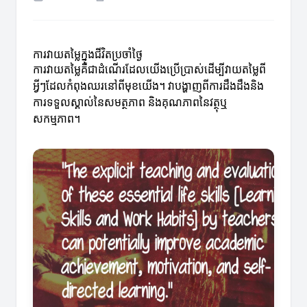
ការវាយតម្លៃក្នុងជីវិតប្រចាំថ្ងៃ
ការវាយតម្លៃគឺជាដំណើរដែលយើងប្រើប្រាស់ដើម្បីវាយតម្លៃពី
អ្វីៗដែលកំពុងឈរនៅពីមុខយើង។ វាបង្ហាញពីការដឹងដឹងនិង
ការទទួលស្គាល់នៃសមត្ថភាព និងគុណភាពនៃវត្ថុឬ
សកម្មភាព។