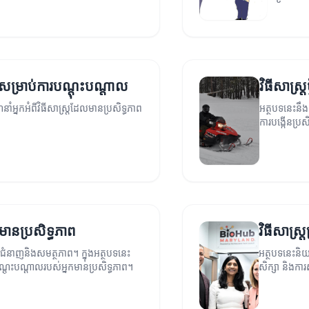
ពសម្រាប់ការបណ្តុះបណ្តាល
វិធីសាស្ត
អ្នកអំពីវិធីសាស្ត្រដែលមានប្រសិទ្ធភាព
អត្ថបទនេះនឹងព
ការបង្កើនប្រ
លមានប្រសិទ្ធភាព
វិធីសាស្រ
៍ជំនាញនិងសមត្ថភាព។ ក្នុងអត្ថបទនេះ
អត្ថបទនេះនិយ
របណ្តុះបណ្តាលរបស់អ្នកមានប្រសិទ្ធភាព។
សិក្សា និងក