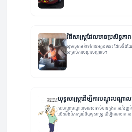
វិធីសាស្ត្រដែលមានប្រសិទ្ធភា
សូមស្វាគមន៍ទៅកាន់អត្ថបទនេះ ដែលនឹងណែនាំ
សម្រាប់ការបណ្តុះបណ្តាល។
យុទ្ធសាស្ត្រដើម្បីការបណ្តុះបណ្តា
ការបណ្តុះបណ្តាលមានសារៈសំខាន់ក្នុងការអភិវឌ្ឍន
យើងនឹងពិភាក្សាអំពីយុទ្ធសាស្ត្រ ដើម្បីធានាថាកា