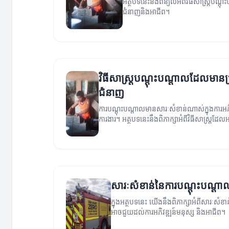
អត្ថបទនេះនឹងពន្យល់អំពីវិធីសាស្ត្របណ្
ជំនាញនិងអាជីព។
វិធីសាស្ត្របណ្តុះបណ្តាលដែលមានប្រ
ជំនាញ
ការបណ្តុះបណ្តាលមានសារៈសំខាន់ណាស់ក្នុងការអភ
ការងារ។ អត្ថបទនេះនឹងពិភាក្សាអំពីវិធីសាស្ត្រដ
ប្រសិទ្ធភាព។
សារៈសំខាន់នៃការបណ្តុះបណ្តា
ក្នុងអត្ថបទនេះ យើងនឹងពិភាក្សាអំពីសារៈសំខ
អាចជួយដល់ការអភិវឌ្ឍន៍មនុស្ស និងអាជីព។