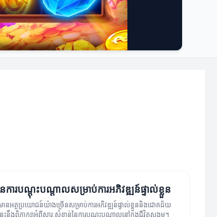
ៃការបណ្តុះបណ្តាលសម្រាប់ការអភិវឌ្ឍន៍ផ្ទាល់ខ្លួន
ានអត្ថប្រយោជន៍យ៉ាងច្រើនសម្រាប់ការអភិវឌ្ឍន៍ផ្ទាល់ខ្លួននិងជោគជ័យ
បទនេះនឹងពិភាក្សាអំពីសារៈសំខាន់នៃការបណ្តុះបណ្តាលនៅក្នុងជីវិតសង្គម។