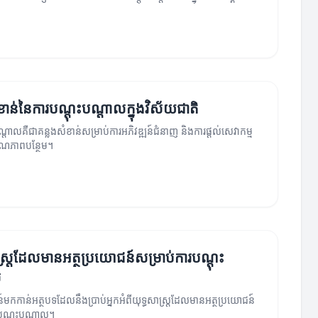
ាន់នៃការបណ្តុះបណ្តាលក្នុងវិស័យជាតិ
ណ្តាលគឺជាគន្លងសំខាន់សម្រាប់ការអភិវឌ្ឍន៍ជំនាញ និងការផ្តល់សេវាកម្ម
ណភាពបន្ថែម។
ស្ត្រដែលមានអត្ថប្រយោជន៍សម្រាប់ការបណ្តុះ
ល
៍មកកាន់អត្ថបទដែលនឹងប្រាប់អ្នកអំពីយុទ្ធសាស្ត្រដែលមានអត្ថប្រយោជន៍
បណ្តុះបណ្តាល។