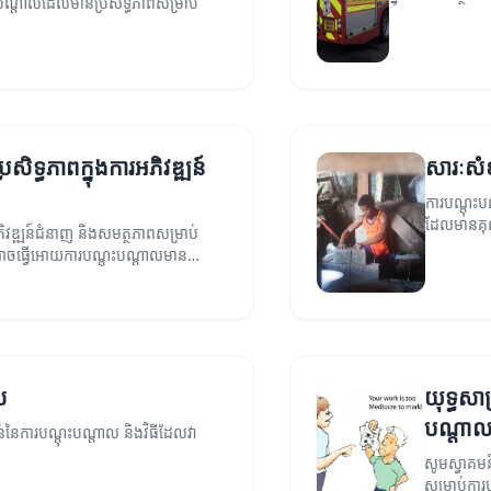
តុះបណ្តាលដែលមានប្រសិទ្ធភាពសម្រាប់
សិទ្ធភាពក្នុងការអភិវឌ្ឍន៍
សារៈសំខ
ការបណ្តុះប
ដែលមានគុ
ិវឌ្ឍន៍ជំនាញ និងសមត្ថភាពសម្រាប់
ែលអាចធ្វើអោយការបណ្តុះបណ្តាលមាន
ល
យុទ្ធសា
បណ្តា
ាន់នៃការបណ្តុះបណ្តាល និងវិធីដែលវា
សូមស្វាគមន
សម្រាប់ការ