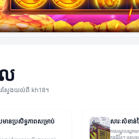
ាល
ការស្វែងយល់ពី kh18។
លមានប្រសិទ្ធភាពសម្រាប់
សារៈសំខាន់ន
ការបណ្តុះបណ្តាលម
ក្នុងជីវិត។ អត្ថ