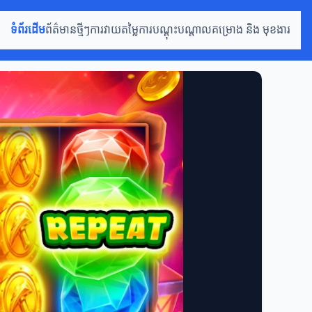
ទំព័រដើម
ព័ត៌មានថ្មីៗ
ការវាយតម្លៃ
ការបណ្តុះបណ្តាល
គម្រោង និង មុខងារ