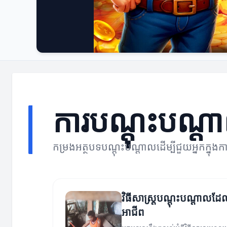
ការបណ្តុះបណ្ត
កម្រងអត្ថបទបណ្តុះបណ្តាលដើម្បីជួយអ្នកក្នុង
វិធីសាស្ត្របណ្តុះបណ្តាលដែ
អាជីព