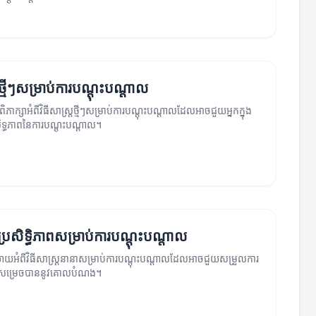
្រថ្មីៗសម្រាប់ការបណ្តុះបណ្តាល
ិភាក្សាអំពីវិធីសាស្ត្រថ្មីៗសម្រាប់ការបណ្តុះបណ្តាលដែលអាចជួយអ្នកក្នុង
សិទ្ធភាពនៃការបណ្តុះបណ្តាល។
្តប្រសិទ្ធិភាពសម្រាប់ការបណ្តុះបណ្តាល
ាយអំពីវិធីសាស្រ្តនានាសម្រាប់ការបណ្តុះបណ្តាលដែលអាចជួយសម្រួលការ
ារសម្រេចបាននូវគោលបំណង។