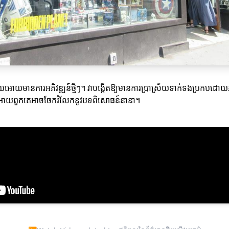
ីជួយអោយមានការអភិវឌ្ឍន៍ថ្មីៗ។ វាបង្កើតឱ្យមានការប្រាស្រ័យទាក់ទងប្រកបដោយភា
ធ្វើអោយពួកគេអាចចែករំលែកនូវបទពិសោធន៍នានា។