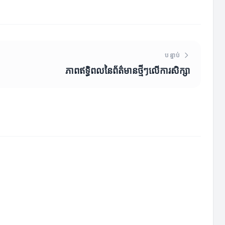
បន្ទាប់
ភាពឥទ្ធិពលនៃព័ត៌មានថ្មីៗលើការសិក្សា