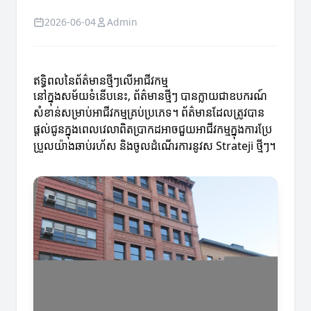
2026-06-04
Admin
ឥទ្ធិពលនៃព័ត៌មានថ្មីៗលើអាជីវកម្ម
នៅក្នុងសម័យទំនើបនេះ, ព័ត៌មានថ្មីៗ បានក្លាយជាឧបករណ៍
សំខាន់សម្រាប់អាជីវកម្មគ្រប់ប្រភេទ។ ព័ត៌មានដែលត្រូវបាន
ផ្តល់ជូនក្នុងពេលវេលាពិតប្រាកដអាចជួយអាជីវកម្មក្នុងការប្រែ
ប្រួលយ៉ាងឆាប់រហ័ស និងចូលដំណើរការនូវស Strateji ថ្មីៗ។