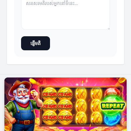
ផ្ញើមតិ