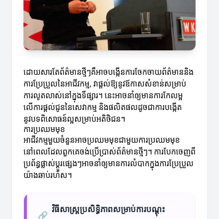
ដោយសារតែព័ត៌មានថ្មីៗគឺអាចបង្កើនការចែកចាយព័ត៌មាននិង
ការប្រែប្រួលនៃអាជីវកម្ម, វាផ្តល់ឱ្យនូវឪកាសសំខាន់សម្រាប់
ការលូតលាស់នៅក្នុងទីផ្សារ។ នេះអាចនាំឲ្យមានការកែលម្អ
លើការផ្តល់ជូននៃសេវាកម្ម និងផលិតផលដូចជាការបង្កើត
នូវបទពិសោធន៍ល្អសម្រាប់អតិថិជន។
ការប្រឈមមុខ
អាជីវកម្មមួយចំនួនអាចប្រឈមមុខជាមួយការប្រឈមមុខ
នៅពេលដែលពួកគេចង់ប្រើប្រាស់ព័ត៌មានថ្មីៗ។ ការបែកចេញពី
ប្រព័ន្ធផ្លាស់ប្តូរផ្សេងៗអាចនាំឲ្យមានការលំបាកក្នុងការប្រែប្រួល
យ៉ាងឆាប់រហ័ស។
វិធីសាស្រ្តប្រសិទ្ធិភាពសម្រាប់ការបណ្តុះ
🔗