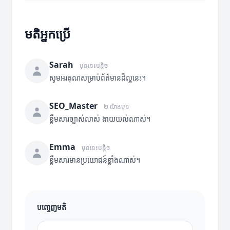
មតិអ្នកប្រើ
Sarah
មុននេះបន្តិច
សូមអរគុណសម្រាប់ព័ត៌មានដ៏ល្អនេះ។
SEO_Master
២ ម៉ោងមុន
ខ្លឹមសារច្បាស់លាស់ ងាយយល់ណាស់។
Emma
មុននេះបន្តិច
ខ្លឹមសារមានប្រយោជន៍ខ្លាំងណាស់។
បញ្ចេញមតិ