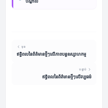
បណ្តាល
មុន
ឥទ្ធិពលនៃព័ត៌មានថ្មីៗលើភាពបន្តឧស្សាហកម្ម
បន្ទាប់
ឥទ្ធិពលនៃព័ត៌មានថ្មីៗលើវប្បធម៌