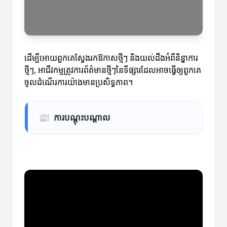
ដើម្បីអោយពួកគេស្វែងរកឱកាសថ្មីៗ និងយល់ដឹងអំពីនិន្នាការ
ថ្មីៗ, អាជីវកម្មត្រូវការព័ត៌មានថ្មីៗនៃទីផ្សារដែលអាចធ្វើឲ្យពួកគេ
ចូលដំណើរការយ៉ាងមានប្រសិទ្ធភាព។
📰
ការបណ្តុះបណ្តាល