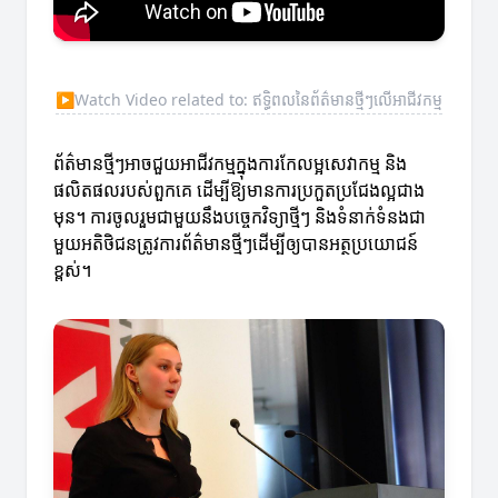
▶
Watch Video related to: ឥទ្ធិពលនៃព័ត៌មានថ្មីៗលើអាជីវកម្ម
ព័ត៌មានថ្មីៗអាចជួយអាជីវកម្មក្នុងការកែលម្អសេវាកម្ម និង
ផលិតផលរបស់ពួកគេ ដើម្បីឱ្យមានការប្រកួតប្រជែងល្អជាង
មុន។ ការចូលរួមជាមួយនឹងបច្ចេកវិទ្យាថ្មីៗ និងទំនាក់ទំនងជា
មួយអតិថិជនត្រូវការព័ត៌មានថ្មីៗដើម្បីឲ្យបានអត្ថប្រយោជន៍
ខ្ពស់។