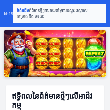
ទំព័រដើម
ព័ត៌មានថ្មីៗ
ការវាយតម្លៃ
ការបណ្តុះបណ្តាល
kh18
គម្រោង និង មុខងារ
ឥទ្ធិពលនៃព័ត៌មានថ្មីៗលើអាជីវ
កម្ម