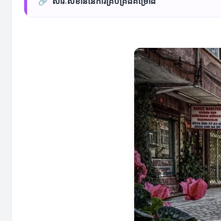
🔗
សារៈសំខាន់នៃការគ្រប់គ្រងគម្រោង