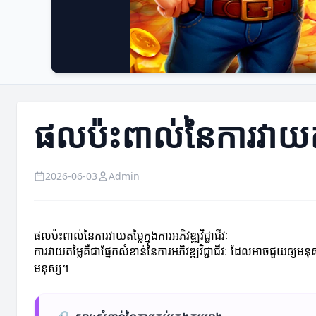
ផលប៉ះពាល់នៃការវាយតម្លៃ
2026-06-03
Admin
ផលប៉ះពាល់នៃការវាយតម្លៃក្នុងការអភិវឌ្ឍវិជ្ជាជីវៈ
ការវាយតម្លៃគឺជាផ្នែកសំខាន់នៃការអភិវឌ្ឍវិជ្ជាជីវៈ ដែលអាចជួយឲ្យម
មនុស្ស។