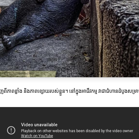
ពខ្លាំង និងភាពខ្សោយរបស់ខ្លួន។ នៅក្នុងអាជីវកម្ម វាជាជំហានដំបូងសម្រាប