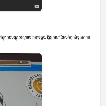
នៅក្នុងការបណ្តុះបណ្តាល វាអាចជួយឱ្យអ្នកណាដែលកំពុងស្វែងរកការ