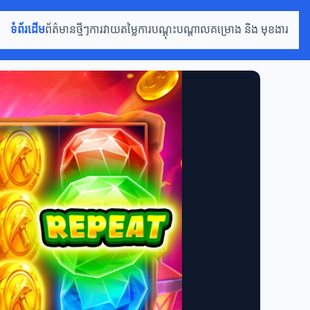
ទំព័រដើម
ព័ត៌មានថ្មីៗ
ការវាយតម្លៃ
ការបណ្តុះបណ្តាល
គម្រោង និង មុខងារ