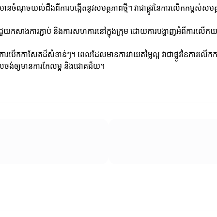
្តែវាត្រូវមានចំណុចយល់ដឹងពីការបង្កើតនូវសមត្ថភាពថ្មី។ វាជាផ្លូវនៃការលើកកម
ាអាចជួយកសាងការភ្ជាប់ និងការសហការនៅក្នុងក្រុម ដោយការបង្ហាញអំពីការលើកយ
 ឬការបើកកាសែតដ៏សំខាន់ៗ។ ពេលដែលមានការវាយតម្លៃល្អ វាជាផ្លូវនៃការលើកកម
កដែលចង់ឲ្យមានការកែលម្អ និងជោគជ័យ។