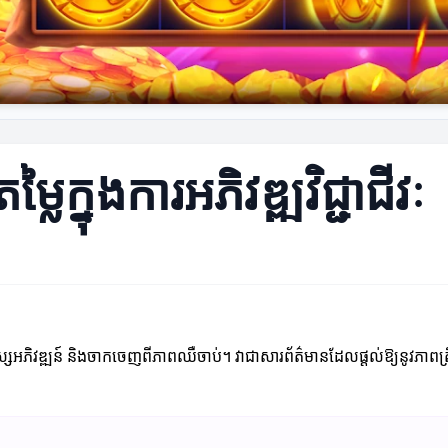
ក្នុងការអភិវឌ្ឍវិជ្ជាជីវៈ
នុស្សអភិវឌ្ឍន៍ និងចាកចេញពីភាពឈឺចាប់។ វាជាសារព័ត៌មានដែលផ្តល់ឱ្យនូវភាពត្រ