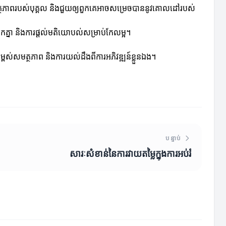
្ពស់សមត្ថភាពរបស់បុគ្គល និងជួយឲ្យពួកគេអាចសម្រេចបាននូវគោលដៅរបស់
កគ្នា និងការផ្តល់មតិយោបល់សម្រាប់កែលម្អ។
្ពស់សមត្ថភាព និងការយល់ដឹងពីការអភិវឌ្ឍន៍ខ្លួនឯង។
បន្ទាប់
សារៈសំខាន់នៃការវាយតម្លៃក្នុងការអប់រំ