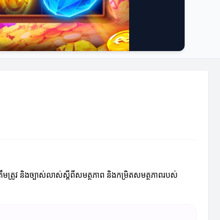
ឹមត្រូវ និងច្បាស់លាស់ស្តីពីសមត្ថភាព និងកម្រិតសមត្ថភាពរបស់