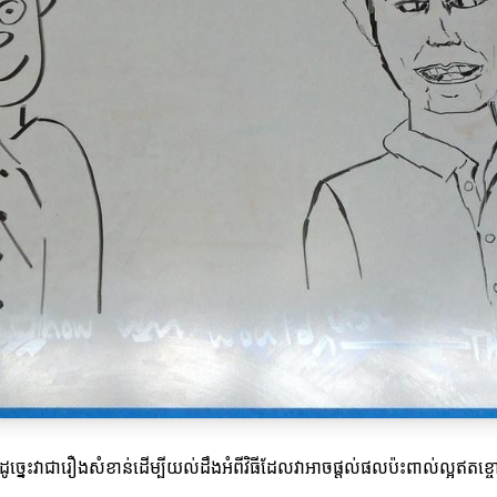
ង ដូច្នេះវាជារឿងសំខាន់ដើម្បីយល់ដឹងអំពីវិធីដែលវាអាចផ្តល់ផលប៉ះពាល់ល្អឥតខ្ចោ