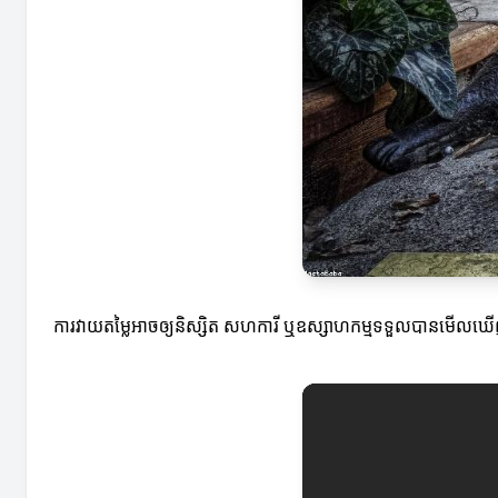
ការវាយតម្លៃអាចឲ្យនិស្សិត សហការី ឬឧស្សាហកម្មទទួលបានមើលឃើញពីភា