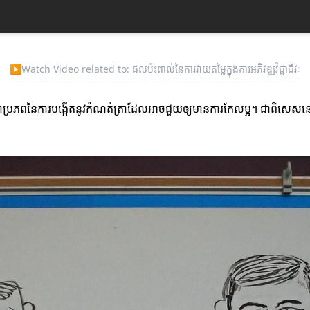
▶
Watch Video related to: ផលប៉ះពាល់នៃការវាយតម្លៃក្នុងការអភិវឌ្ឍវិជ្ជាជីវៈ
្តែវាជាប្រភពនៃការបង្កើតនូវកំណត់ត្រាដែលអាចជួយឲ្យមានការកែលម្អ។ ជាពិសេស