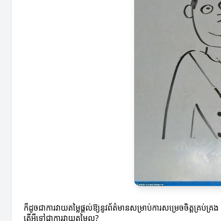
ក៏ដូចជាការវាយតម្លៃផ្តល់ឱ្យនូវព័ត៌មានសម្រាប់ការសម្រេចចិត្តគ្រប់គ្រ
តើអ្វីទៅជាការវាយតម្លៃល្អ?