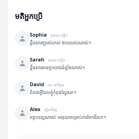
មតិអ្នកប្រើ
Sophia
មុននេះបន្តិច
ខ្លឹមសារច្បាស់លាស់ ងាយយល់ណាស់។
Sarah
មុននេះបន្តិច
ខ្លឹមសារមានប្រយោជន៍ខ្លាំងណាស់។
David
១០ នាទីមុន
ពិតជាអ្វីដែលខ្ញុំកំពុងស្វែងរក។
Alex
ម្សិលមិញ
អត្ថបទល្អណាស់! អរគុណសម្រាប់ការចែករំលែក។