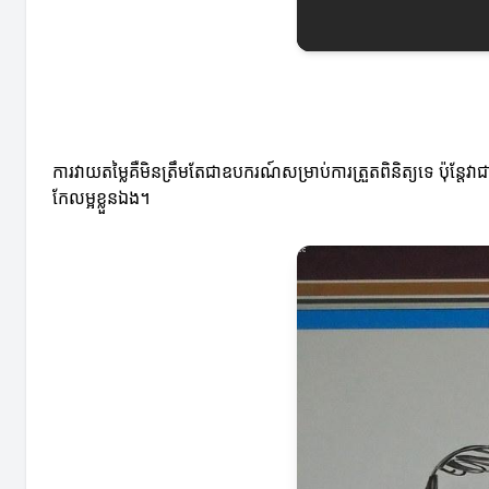
ការវាយតម្លៃគឺមិនត្រឹមតែជាឧបករណ៍សម្រាប់ការត្រួតពិនិត្យទេ ប៉ុន
កែលម្អខ្លួនឯង។