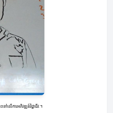
ះទៅលើការអភិវឌ្ឍន៍វិជ្ជាជីវៈ។