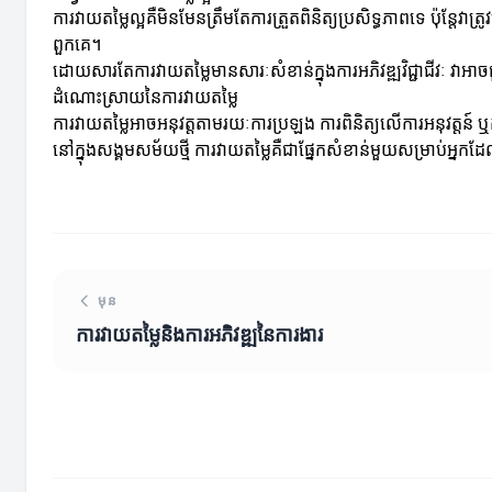
ការវាយតម្លៃល្អគឺមិនមែនត្រឹមតែការត្រួតពិនិត្យប្រសិទ្ធភាពទេ ប៉ុន
ពួកគេ។
ដោយសារតែការវាយតម្លៃមានសារៈសំខាន់ក្នុងការអភិវឌ្ឍវិជ្ជាជីវៈ វ
ដំណោះស្រាយនៃការវាយតម្លៃ
ការវាយតម្លៃអាចអនុវត្តតាមរយៈការប្រឡង ការពិនិត្យលើការអនុវត្តន៍
នៅក្នុងសង្គមសម័យថ្មី ការវាយតម្លៃគឺជាផ្នែកសំខាន់មួយសម្រាប់អ្ន
មុន
ការវាយតម្លៃនិងការអភិវឌ្ឍនៃការងារ