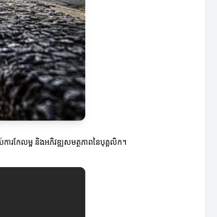
់ការកែលម្អ និងអភិវឌ្ឍសមត្ថភាពនៃបុគ្គលិក។