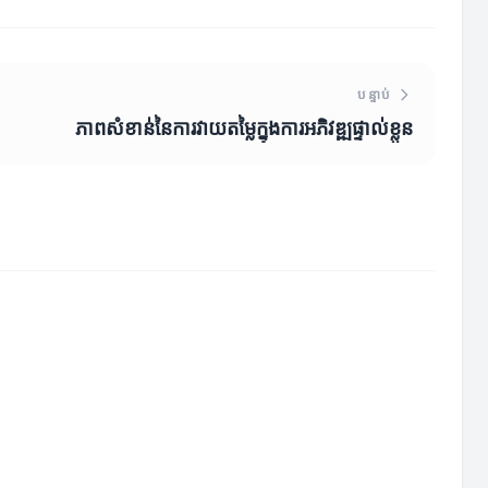
បន្ទាប់
ភាពសំខាន់នៃការវាយតម្លៃក្នុងការអភិវឌ្ឍផ្ទាល់ខ្លួន