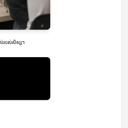
លាស់របស់សិស្ស។