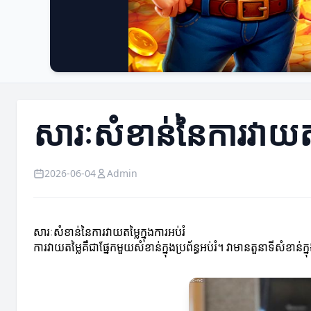
សារៈសំខាន់នៃការវាយតម្ល
2026-06-04
Admin
សារៈសំខាន់នៃការវាយតម្លៃក្នុងការអប់រំ
ការវាយតម្លៃគឺជាផ្នែកមួយសំខាន់ក្នុងប្រព័ន្ធអប់រំ។ វាមានតួនាទីសំខ