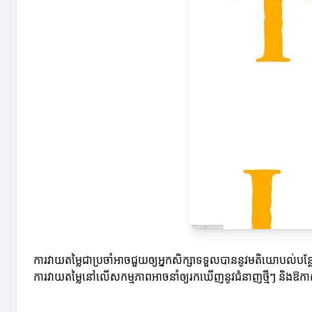
ការវាយតម្លៃជាប្រចាំអាចជួយឲ្យអ្នកសិក្សាទទួលបាននូវមតិយោបល់បន្ថ
ការវាយតម្លៃនៅលើសកម្មភាពអាចនាំឲ្យរកឃើញនូវជំនាញថ្មីៗ និងឱ