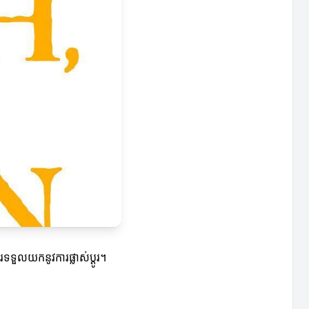
ទទួលយកនូវការផ្លាស់ប្តូរ។