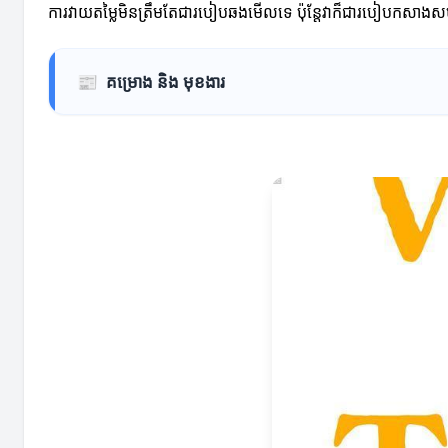
ការវាយតម្លៃមិនត្រឹមតែជារបៀបឆងមើលទេ ប៉ុន្តែវាក៏ជារបៀបកសាង
📰
គម្រោង និង មុខងារ