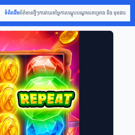
ទំព័រដើម
ព័ត៌មានថ្មីៗ
ការវាយតម្លៃ
ការបណ្តុះបណ្តាល
គម្រោង និង មុខងារ