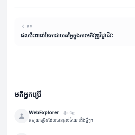
មុន
ផលប៉ះពាល់នៃការវាយតម្លៃក្នុងការអភិវឌ្ឍវិជ្ជាជីវៈ
មតិអ្នកប្រើ
WebExplorer
ម្សិលមិញ
អរគុណច្រើនដែលបានផ្តល់ចំណេះដឹងថ្មីៗ។