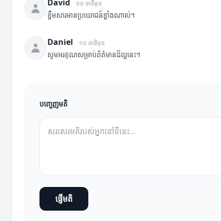
David
១០ នាទីមុន
ខ្លឹមសារមានប្រយោជន៍ខ្លាំងណាស់។
Daniel
១០ នាទីមុន
សូមអរគុណសម្រាប់ព័ត៌មានដ៏ល្អនេះ។
បញ្ចេញមតិ
ផ្ញើមតិ