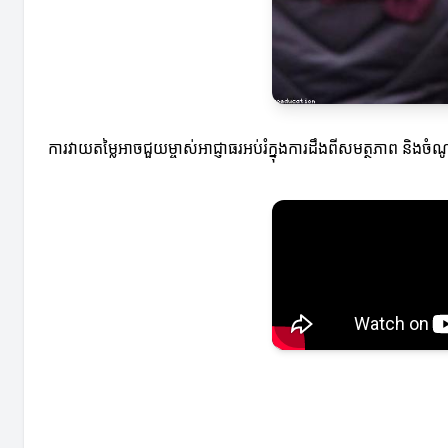
ការវាយតម្លៃអាចជួយម្ចាស់អាជ្ញាធរអប់រំក្នុងការដឹងពីសមត្ថភាព និងច