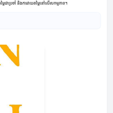
លៃជាប្រចាំ និងការវាយតម្លៃនៅលើសកម្មភាព។