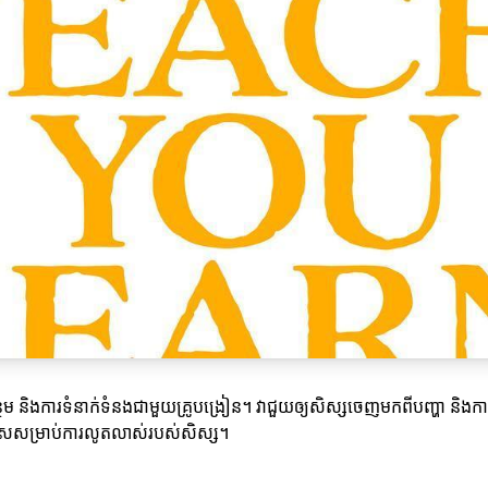
ែម និងការទំនាក់ទំនងជាមួយគ្រូបង្រៀន។ វាជួយឲ្យសិស្សចេញមកពីបញ្ហា និងការ
កាសសម្រាប់ការលូតលាស់របស់សិស្ស។