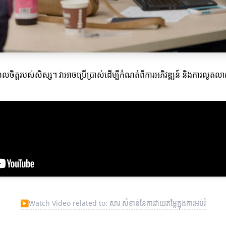
ំណូលចិត្តរបស់សិស្ស។ វាអាចប្រើប្រាស់ដើម្បីកំណត់ពីការអភិវឌ្ឍន៍ និងការលូត
▶
Watch Video related to: សារៈសំខាន់នៃការវាយតម្លៃក្នុងការអប់រំ