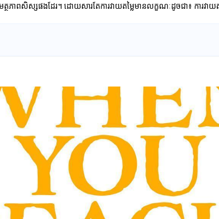
សមត្ថភាពសិស្សផងដែរ។ ដោយសារតែការវាយតម្លៃមានលក្ខណៈដូចជា៖ ការវាយតម្