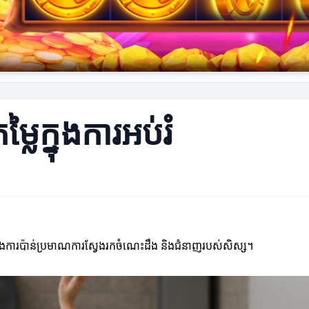
ៃក្នុងការអប់រំ
ាន់ក្នុងការប៉ាន់ប្រមាណការស្វែងរកចំណេះដឹង និងជំនាញរបស់សិស្ស។