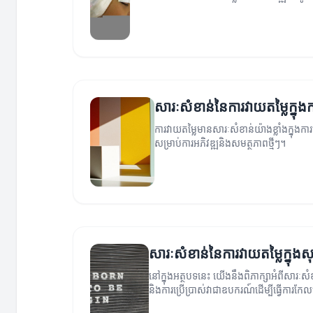
អភិវឌ្ឍន៍ដ៏កាន់តែប្រសើរ។
សារៈសំខាន់នៃការវាយតម្លៃក្នុងកា
ការវាយតម្លៃមានសារៈសំខាន់យ៉ាងខ្លាំងក្នុងកា
សម្រាប់ការអភិវឌ្ឍនិងសមត្ថភាពថ្មីៗ។
សារៈសំខាន់នៃការវាយតម្លៃក្នុងសុខ
នៅក្នុងអត្ថបទនេះ យើងនឹងពិភាក្សាអំពីសារៈសំខាន
និងការប្រើប្រាស់វាជាឧបករណ៍ដើម្បីធ្វើការកែលម