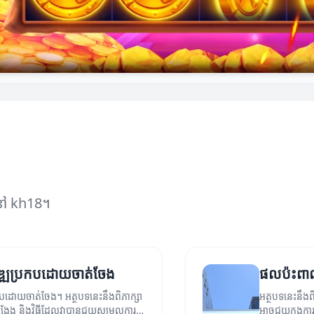
នៅ kh18។
ឌ្ឍប្រកបដោយចាត់ចែង
ផលប៉ះពាល់
្រកបដោយចាត់ចែង។ អត្ថបទនេះនឹងពិភាក្សា
អត្ថបទនេះនឹងពិ
ង្វែង និងវិធីដែលវាបានជួយសម្រួលការ
អាចជួយក្នុង