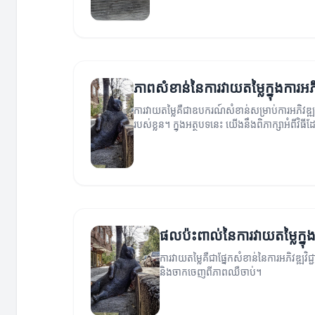
ភាពសំខាន់នៃការវាយតម្លៃក្នុងការអភិវឌ
ការវាយតម្លៃគឺជាឧបករណ៍សំខាន់សម្រាប់ការអភិវឌ្ឍផ
របស់ខ្លួន។ ក្នុងអត្ថបទនេះ យើងនឹងពិភាក្សាអំពីវិ
ឱកាសថ្មីៗ។
ផលប៉ះពាល់នៃការវាយតម្លៃក្នុងកា
ការវាយតម្លៃគឺជាផ្នែកសំខាន់នៃការអភិវឌ្ឍវិជ
និងចាកចេញពីភាពឈឺចាប់។